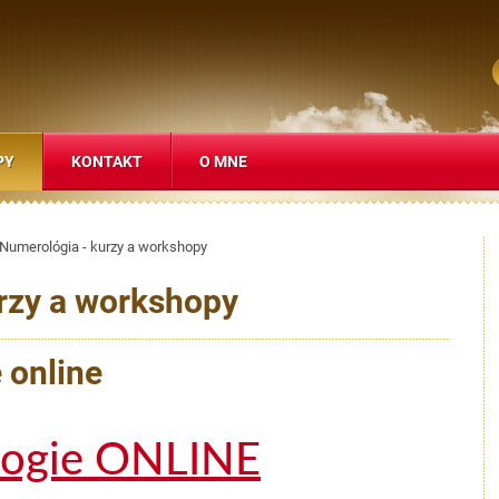
PY
KONTAKT
O MNE
Numerológia - kurzy a workshopy
rzy a workshopy
 online
logie ONLINE