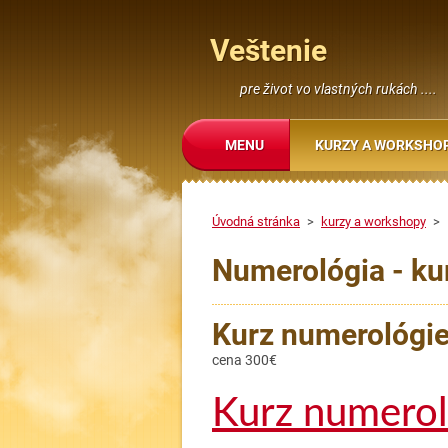
Veštenie
pre život vo vlastných rukách ....
MENU
KURZY A WORKSHO
Úvodná stránka
>
kurzy a workshopy
>
Numerológia - ku
Kurz numerológie
cena 300€
Kurz numero