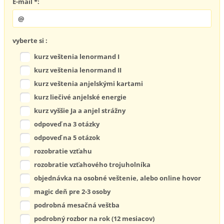
E-mail *:
vyberte si :
kurz veštenia lenormand I
kurz veštenia lenormand II
kurz veštenia anjelskými kartami
kurz liečivé anjelské energie
kurz vyššie Ja a anjel strážny
odpoveď na 3 otázky
odpoveď na 5 otázok
rozobratie vzťahu
rozobratie vzťahového trojuholníka
objednávka na osobné veštenie, alebo online hovor
magic deň pre 2-3 osoby
podrobná mesačná veštba
podrobný rozbor na rok (12 mesiacov)